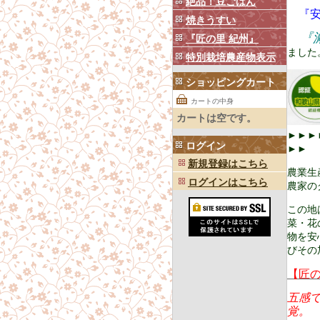
絶品！豆ごはん
『安
焼きうすい
『
『匠の里 紀州』
ました
特別栽培農産物表示
ショッピングカート
カートの中身
カートは空です。
►►►
ログイン
►►
新規登録はこちら
農業生
ログインはこちら
農家の
この地
菜・花
物を安
びその
【匠
五感
覚。