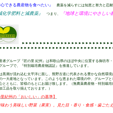
心できる農産物を食べたい』
農薬を減らすには知恵と努力と忍耐
減化学肥料と減農薬』
『
地球と環境にやさしい
つまり
、
。
►►►►►►►►►►►►►►►►►►►►►►►►►►
►►►►►►►►►►►►►►►►►►►►►►►►►►►►►►►►
産者グループ『匠の里 紀州』は和歌山県のほぼ中央に位置する御坊市
グループで、『特別栽培農産物認証』を推進しています。
は黒潮が流れ込む太平洋に面し、熊野古道に代表される豊かな自然環境
の一大産地となっています。
このような恵まれた環境の中、グループと
心とともに、皆様のもとにお届け致します。（無農薬農産物・特別栽培
加工品を取り揃えております。）
の里紀州の「おいしい」の基準
】
で味わう美味しい野菜（果実）。
見た目・香り・食感・歯ごた