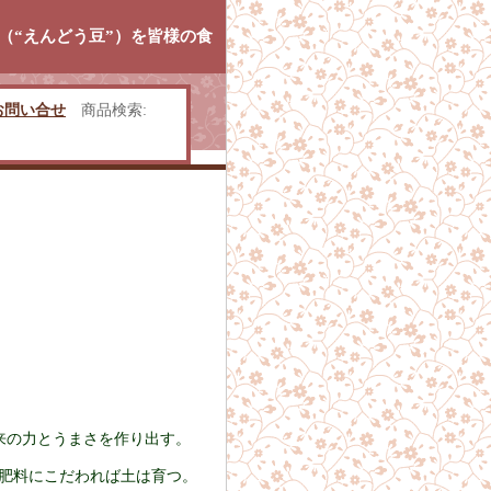
（“えんどう豆”）を皆様の食
お問い合せ
商品検索
:
来の力とうまさを作り出す。
肥料にこだわれば土は育つ。