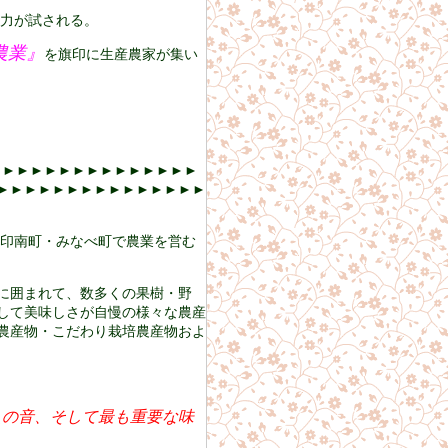
力が試される。
農業』
を旗印に生産農家が集い
►►►►►►►►►►►►►►
►►►►►►►►►►►►►►►
・印南町・みなべ町で農業を営む
に囲まれて、数多くの果樹・野
して美味しさが自慢の様々な農産
農産物・こだわり栽培農産物およ
えの音、そして最も重要な味