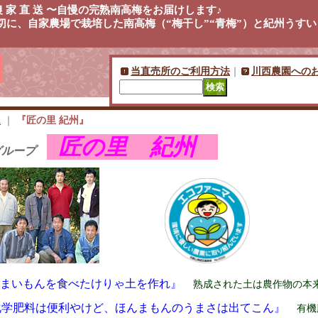
 培 農 家 直 送 〜自慢の完熟南高梅をお届けします♪
に、自家農場で栽培した南高梅（“梅干し”“青梅”）と紀州うすい
す。
当直売所のご利用方法
｜
川西農園への
ム
｜
『匠の里 紀州』
匠の里 紀州
グループ
うまいもんを食べたけりゃ土を作れ』
熟成された土は農作物の本
学肥料は便利やけど、ほんまもんのうまさは出てこん』
有機