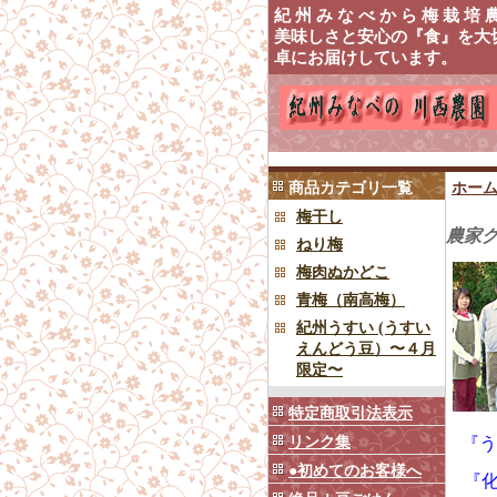
紀 州 み な べ か ら 梅 栽
美味しさと安心の『食』を大切
卓にお届けしていま
商品カテゴリ一覧
ホー
梅干し
農家
ねり梅
梅肉ぬかどこ
青梅（南高梅）
紀州うすい (うすい
えんどう豆）〜４月
限定〜
特定商取引法表示
リンク集
『
●初めてのお客様へ
『化